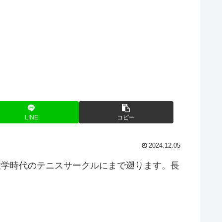
LINE
コピー
2024.12.05
大学時代のテニスサークルにまで遡ります。長