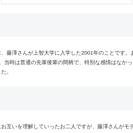
、藤澤さんが上智大学に入学した2001年のことです
た。当時は普通の先輩後輩の間柄で、特別な感情はなか
した。
にお互いを理解していったお二人ですが、藤澤さんがモ