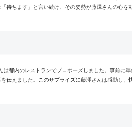
「待ちます」と言い続け、その姿勢が藤澤さんの心を動か
さんは都内のレストランでプロポーズしました。事前に準備
を伝えました。このサプライズに藤澤さんは感動し、快諾