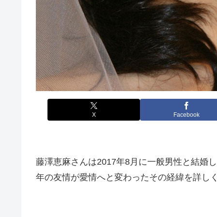
X
Facebook
藤澤恵麻さんは2017年8月に一般男性と結
年の友情が愛情へと変わったその経緯を詳し