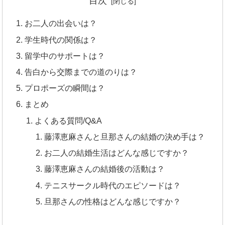
目次
お二人の出会いは？
学生時代の関係は？
留学中のサポートは？
告白から交際までの道のりは？
プロポーズの瞬間は？
まとめ
よくある質問/Q&A
藤澤恵麻さんと旦那さんの結婚の決め手は？
お二人の結婚生活はどんな感じですか？
藤澤恵麻さんの結婚後の活動は？
テニスサークル時代のエピソードは？
旦那さんの性格はどんな感じですか？