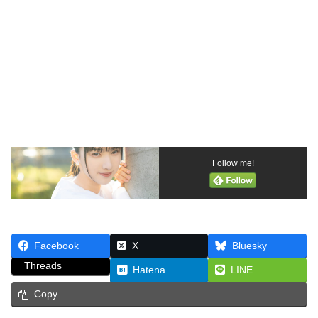
Follow me!
Facebook
X
Bluesky
Threads
Hatena
LINE
Copy