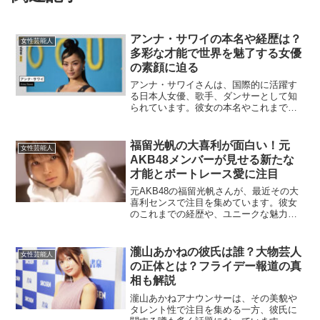
アンナ・サワイの本名や経歴は？
女性芸能人
多彩な才能で世界を魅了する女優
の素顔に迫る
アンナ・サワイさんは、国際的に活躍す
る日本人女優、歌手、ダンサーとして知
られています。彼女の本名やこれまでの
経歴について詳しく見ていきましょう。
アンナ・サワイの本名は？アンナ・サワ
イさんの本名は「澤井杏奈（さわい あん
福留光帆の大喜利が面白い！元
女性芸能人
な）」です。彼女は特に...
AKB48メンバーが見せる新たな
才能とボートレース愛に注目
元AKB48の福留光帆さんが、最近その大
喜利センスで注目を集めています。彼女
のこれまでの経歴や、ユニークな魅力に
迫りながら、ボートレースへの熱い思い
についてもご紹介します。福留光帆と
は？福留光帆さんは、2003年10月22日生
瀧山あかねの彼氏は誰？大物芸人
女性芸能人
まれの兵庫県尼...
の正体とは？フライデー報道の真
相も解説
瀧山あかねアナウンサーは、その美貌や
タレント性で注目を集める一方、彼氏に