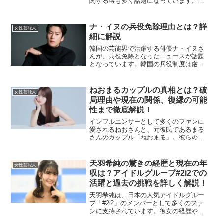
関する噂も多く話題になっています。特
に「大物芸人」との関係が話題となり、
多くの人がその正体に興味を持っていま
す。今回は、瀧山あかねの彼氏が誰なの
ナ・イヌの兵役免除理由とは？詳
女性芸能人
か、そしてその大物芸人と...
細に解説
韓国の芸能界で活躍する俳優ナ・イヌさ
んが、兵役免除となったニュースが話題
となっています。韓国の兵役制度は厳し
いことで知られ、特に人気俳優の動向に
は多くの人が注目します。本記事では、
ナ・イヌさんの兵役免除に至った経緯や
ねおまるカップルの真相とは？破
女性芸能人
その背景について詳しく解...
局理由や現在の関係、復縁の可能
性まで徹底解説！
インフルエンサーとして多くのファンに
愛されるねおさんと、元彼氏であるまる
さんのカップル「ねおまる」。彼らの関
係は、SNSを中心に多くの注目を集めま
した。本記事では、二人の出会いから交
際、そして破局に至るまでの詳細なエピ
天羽希純の驚きの経歴と現在の年
女性芸能人
ソードに加え、現在の関...
収は？アイドルグループ#2i2での
活躍と過去の挑戦を詳しく解説！
天羽希純は、日本の人気アイドルグルー
プ「#2i2」のメンバーとして多くのファ
ンに支持されています。彼女の経歴や年
収について詳しく知りたい方も多いので