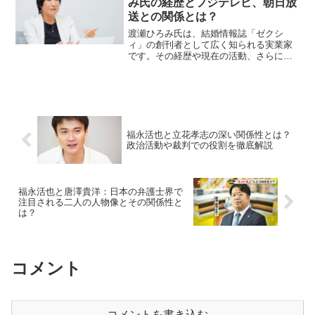
み氏の経歴とフジテレビ、朝日放
送との関係とは？
渡瀬ひろみ氏は、結婚情報誌「ゼクシ
ィ」の創刊者として広く知られる実業家
です。その経歴や現在の活動、さらにフ
ジテレビや朝日放送との関係について詳
しくご紹介します。渡瀬ひろみ氏とは？
渡瀬ひろみ氏は、株式会社アーレアの代
表取締役を務める実業家です...
福永活也と立花孝志の深い関係性とは？
政治活動や裁判での役割を徹底解説
福永活也と唐澤貴洋：日本の弁護士界で
注目される二人の人物像とその関係性と
は？
コメント
コメントを書き込む