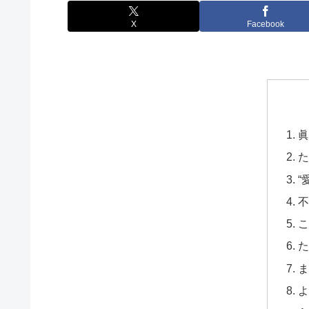
X
Facebook
眞
た
“
不
こ
た
ま
よ