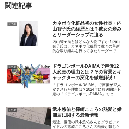
関連記事
カネボウ化粧品初の女性社長・内
その他
山智子氏の経歴とは？彼女の歩み
とリーダーシップに迫る
内山智子氏とはどんな人物ですか？内山
智子氏は、カネボウ化粧品で数々の革新
的な取り組みを行ってきたリーダーであ
り、化粧品業界において高い評価を受け
ています。信州大学大学院を修了後、花
王に入社し、化粧品業界に深く関わるキ
ドラゴンボールDAIMAで声優12
その他
ャリアを歩んできました。...
人変更の理由とは？その背景とキ
ャラクターの変化を徹底解説！
「ドラゴンボールDAIMA」で声優が12人
変更された理由は？2024年に放送開始予
定の「ドラゴンボールDAIMA」では、な
んと12人もの声優が変更されることが話
題になっています。その理由として最も
大きいのは、声優陣の高齢化です。「ド
武本悠佑と篠崎こころの熱愛と婚
その他
ラゴンボ...
姻届に関する最新情報
最近、俳優の武本悠佑さんとグラビアア
イドルの篠崎こころさんの熱愛が報じら