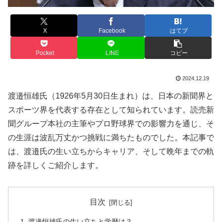
X
Facebook
はてブ
Pocket
LINE
コピー
2024.12.19
渡邉恒雄氏（1926年5月30日生まれ）は、日本の新聞界と
スポーツ界を代表する存在として知られています。読売新
聞グループ本社の主筆やプロ野球界での影響力を通じ、そ
の生涯は波乱万丈かつ挑戦に満ちたものでした。本記事で
は、渡邉氏の生い立ちからキャリア、そして晩年までの軌
跡を詳しくご紹介します。
目次
渡邉恒雄氏の生い立ちと学歴は？