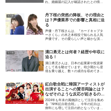
れ、婚姻届の記入が確認されたとの情報
が流れています。本記事では、二人の関
係や婚姻届に関する詳細をまとめます。
熱愛の発覚武本悠佑さんと篠崎こころさ
丹下桜の突然の降板、その理由と
その他
んの熱愛は、SNS上で流...
は？声優業界での影響と真相に迫
る
声優・丹下桜さんは、『カードキャプタ
ーさくら』の木之本桜役で知られる人気
声優です。その愛らしい声と確かな演技
力で、多くのファンを魅了してきまし
た。しかし、1999年末に所属事務所を退
所し、その翌年には声優業を長期休業す
溝口勇児とは何者？経歴や年収に
その他
るという突然の決断をし...
迫る！
溝口勇児さんは、日本の起業家や投資家
として名を馳せています。幼少期から逆
境を乗り越え、数々の成功を収めてきた
その経歴は、多くの人々に感銘を与えて
います。今回は、彼の本名や経歴を中心
に詳しく解説します。溝口勇児の本名
紅白歌合戦に韓国アーティストが
その他
は？活動名との違いとは？溝...
出演することへの賛否両論とは？
なぜそのような反応が起きるの
か？
2024年も年末の風物詩として注目を集め
る「NHK紅白歌合戦」。今年の紅白は、
例年にも増して注目の的となっていま