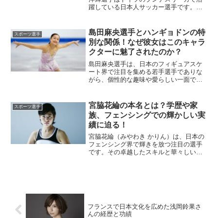
躍している日本人サッカー選手です。
2023年にバイエルン・ミュンヘンに移籍
し、年俸は日本人選手として過去最高額
とされる約10億円にも上ると報じられて
島田麻央選手とハンギョドンの特
スポーツ選手
います​Footba...
別な関係！なぜ彼女はこのキャラ
クターに魅了されたのか？
島田麻央選手は、日本のフィギュアスケ
ート界で注目を集める若手選手でありな
がら、個性的な趣味や愛らしい一面でも
知られています。その中でも、彼女の
「ハンギョドン愛」は多くのファンに知
られており、競技生活やプライベートに
宮脇花綸の本名とは？学歴や家
スポーツ選手
も深く関わっています。この...
族、フェンシングでの輝かしい実
績に迫る！
宮脇花綸（みやわき かりん）は、日本の
フェンシング界で輝きを放つ注目の選手
です。その卓越したスキルと華々しい経
歴だけでなく、名門の家系や高い語学力
でも話題になっています。本記事では、
宮脇花綸選手の本名、家族構成、学歴、
フェンシングでの実績、...
フランスで日本文化を広めた浅岡鈴果さ
んの経歴と功績