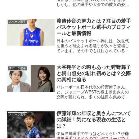
しかし、他の選手や大会での彼女の姿か
ら推測すると、約155cm前後ではないか
と考えられています。この小柄な体格で
ありながらも、強力で力強い走りを見せ
渡邉伶音の魅力とは？注目の若手
スポーツ選手
る彼女の姿は、多くの...
バスケットボール選手のプロフィ
ールと最新情報
日本のバスケットボール界には、次世代
を担う才能あふれる選手が次々と登場し
ています。その中でも注目されているの
が渡邉伶音（わたなべ れおん）選手で
す。高校生ながら、日本国内外で注目さ
れるほどの実力を持つ彼について詳しく
大谷翔平との噂もあった狩野舞子
スポーツ選手
紹介します。渡邉伶音選手...
と桐山照史の馴れ初めとは？交際
の真相に迫る
バレーボール日本代表の狩野舞子さん
と、ジャニーズWESTの桐山照史さんの
交際が報じられ、多くの注目を集めてい
ます。以前、大谷翔平選手との噂もあっ
た狩野さんですが、桐山さんとの関係は
どのように始まったのでしょうか。今回
伊藤洋輝の年収と奥さんについて
スポーツ選手
は、お二人の馴れ初めや交...
の詳細！気になる現在の生活と
は？
伊藤洋輝選手の年収はどれくらい？伊藤
洋輝選手はドイツのブンデスリーガで活