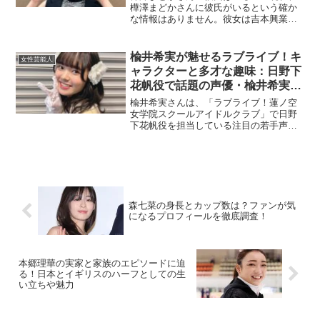
樺澤まどかさんに彼氏がいるという確か
な情報はありません。彼女は吉本興業の
マネージャーとして、また吉本坂46の元
メンバーとして多忙な日々を過ごしてお
り、恋愛に割ける時間が少ないのではな
楡井希実が魅せるラブライブ！キ
女性芸能人
いかと考えられます。一...
ャラクターと多才な趣味：日野下
花帆役で話題の声優・楡井希実と
は？
楡井希実さんは、「ラブライブ！蓮ノ空
女学院スクールアイドルクラブ」で日野
下花帆役を担当している注目の若手声優
です。趣味や特技に多彩な一面がある楡
井さんの魅力に迫り、そのキャラクター
と活動の詳細を見ていきましょう。楡井
希実とは？どんな声優？楡...
森七菜の身長とカップ数は？ファンが気
になるプロフィールを徹底調査！
本郷理華の実家と家族のエピソードに迫
る！日本とイギリスのハーフとしての生
い立ちや魅力