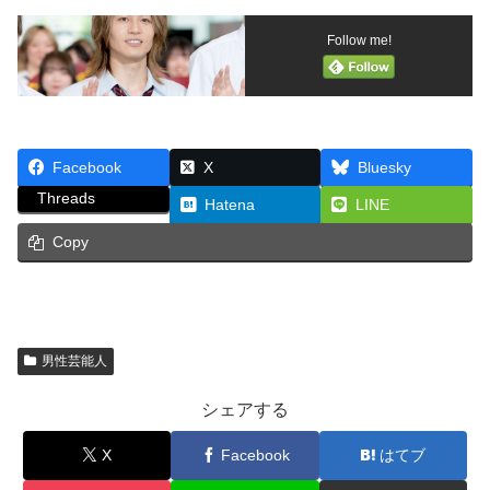
Follow me!
Facebook
X
Bluesky
Threads
Hatena
LINE
Copy
男性芸能人
シェアする
X
Facebook
はてブ