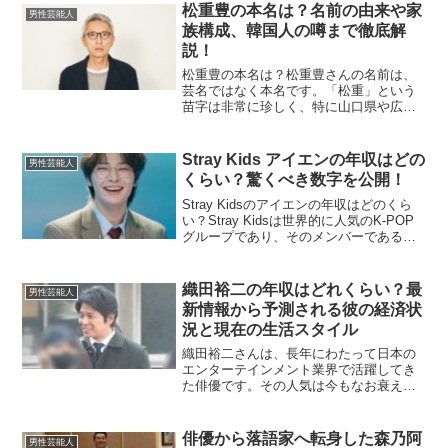
由来、出身地や学歴、性格などを深掘り
松重豊の本名は？名前の由来や家
男性芸能人
してご紹介します。星野源の...
族構成、韓国人の噂まで徹底解
説！
松重豊の本名は？松重豊さんの名前は、
芸名ではなく本名です。「松重」という
苗字は非常に珍しく、特に山口県や広島
県などにルーツがあると言われていま
す。名前の「豊」は、父親が大相撲の大
関だった初代「豊山」から取ったものだ
Stray Kids アイエンの年収はどの
男性芸能人
とされています。この名前の...
くらい？驚くべき数字を公開！
Stray Kidsのアイエンの年収はどのくら
い？Stray Kidsは世界的に人気のK-POP
グループであり、そのメンバーであるア
イエン（本名：ヤン・ジョンイン）も、
数々の活動を通じて大きな収入を得てい
ます。アイエンは、Stray Kid...
織田裕二の年収はどれくらい？最
男性芸能人
新情報から予測される彼の経済状
況と現在の生活スタイル
織田裕二さんは、長年にわたって日本の
エンターテインメント業界で活躍してき
た俳優です。その人気は今もなお衰える
ことなく、特にCMやドラマでの露出が続
いています。この記事では、織田裕二さ
んの年収や現在の生活状況について詳し
俳優から落語家へ転身した森乃阿
男性芸能人