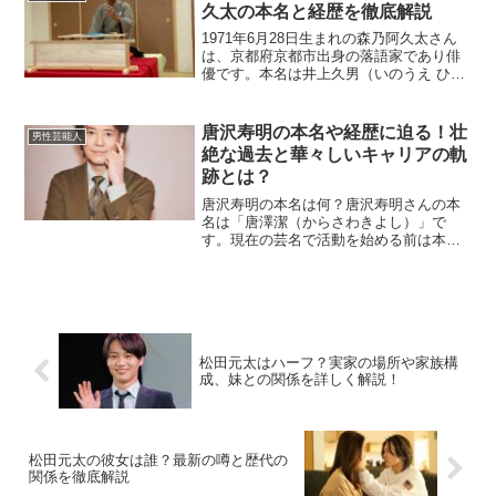
く掘り下げます。織田裕...
久太の本名と経歴を徹底解説
1971年6月28日生まれの森乃阿久太さん
は、京都府京都市出身の落語家であり俳
優です。本名は井上久男（いのうえ ひさ
お）さんです。俳優として活躍した後、
42歳で落語家に転身し、独自の高座を展
開するなど多方面で才能を発揮してきま
唐沢寿明の本名や経歴に迫る！壮
男性芸能人
した。森乃阿久...
絶な過去と華々しいキャリアの軌
跡とは？
唐沢寿明の本名は何？唐沢寿明さんの本
名は「唐澤潔（からさわきよし）」で
す。現在の芸名で活動を始める前は本名
で仕事をしていましたが、運がないと感
じ、今の芸名に改名したと言われていま
す。本名にまつわるエピソードも唐沢さ
んの歩んできた道を象徴して...
松田元太はハーフ？実家の場所や家族構
成、妹との関係を詳しく解説！
松田元太の彼女は誰？最新の噂と歴代の
関係を徹底解説