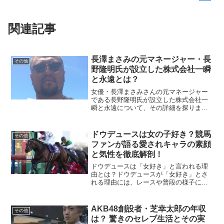
関連記事
長澤まさみの元マネージャー・長
その他
野隆明氏が設立した株式会社一瞬
と永遠とは？
女優・長澤まさみさんの元マネージャー
である長野隆明氏が設立した株式会社一
瞬と永遠について、その詳細を探りま
す。株式会社一瞬と永遠とは？株式会社
一瞬と永遠は、2020年12月24日に東京都
杉並区和田2丁目37番7号に設立された法
ドウデュースは女の子好き？競馬
その他
人です。法人番...
ファンが語る愛されキャラの素顔
と気性を徹底解剖！
ドウデュースは「女好き」と言われる理
由とは？ドウデュースが「女好き」とさ
れる理由には、レースや普段の様子にそ
の愛らしさが表れているからです。彼は
特に牝馬と並ぶと喜んで追いかけるよう
なそぶりを見せることで有名です。ファ
AKB48創設者・芝幸太郎の年収
その他
ンの間でも「牝馬が好きで...
は？ 驚きのセレブ生活とその実