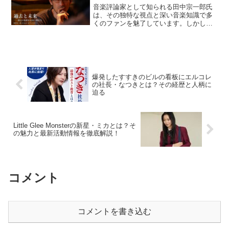
音楽評論家として知られる田中宗一郎氏
は、その独特な視点と深い音楽知識で多
くのファンを魅了しています。しかし、
彼の私生活、特に妻との出会いについて
はあまり知られていません。今回は、田
中氏の妻との馴れ初めに迫ります。田中
宗一郎氏とは？田中宗一郎...
爆発したすすきのビルの看板にエルコレ
の社長・なつきとは？その経歴と人柄に
迫る
Little Glee Monsterの新星・ミカとは？そ
の魅力と最新活動情報を徹底解説！
コメント
コメントを書き込む