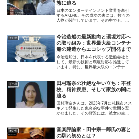
態に迫る
日本のエンターテインメント業界を牽引
するAKB48。その成功の裏には、数々の
人物が関与しています。その中でも、芝
幸太郎さんは重要な役割を果たした実業
家として知られています。この記事で
は、芝幸太郎さんの年収や事業、セレブ
今治造船の最新動向と環境対応へ
その他
な生活ぶりを徹底解説し...
の取り組み：世界最大級コンテナ
船の建造からエコシップ開発まで
今治造船は、日本を代表する造船会社と
して、最新の技術と環境対応を推進して
います。特に、世界最大級のコンテナ船
の建造やエコシップの開発に注力してい
ます。今治造船とは？今治造船は、愛媛
県今治市に本社を構える日本最大手の造
田村瑠奈の壮絶な生い立ち：不登
その他
船会社です。多様な船舶の...
校、精神疾患、そして家族の闇に
迫る
田村瑠奈さんは、2023年7月に札幌市スス
キノで発生した猟奇的な事件で世間を驚
かせました。その背景には、彼女の生い
立ちや家族との複雑な関係性が隠されて
いたとされています。本記事では、彼女
の幼少期や家庭環境、精神状態に関する
音楽評論家・田中宗一郎氏の妻と
その他
詳細を掘り下げなが...
の馴れ初めとは？