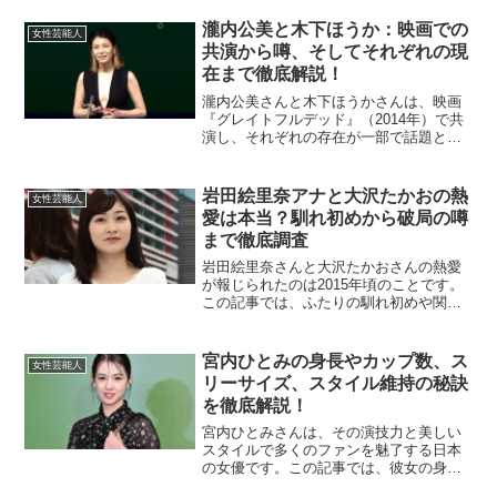
瀧内公美と木下ほうか：映画での
女性芸能人
共演から噂、そしてそれぞれの現
在まで徹底解説！
瀧内公美さんと木下ほうかさんは、映画
『グレイトフルデッド』（2014年）で共
演し、それぞれの存在が一部で話題とな
りました。特に木下さんの性加害問題が
報じられた際、瀧内さんとの関係に注目
が集まりました。本記事では、二人のプ
岩田絵里奈アナと大沢たかおの熱
女性芸能人
ロフィールや映画での...
愛は本当？馴れ初めから破局の噂
まで徹底調査
岩田絵里奈さんと大沢たかおさんの熱愛
が報じられたのは2015年頃のことです。
この記事では、ふたりの馴れ初めや関係
性、そして破局の噂について詳しく解説
していきます。岩田絵里奈と大沢たかお
の熱愛のきっかけは？ふたりが知り合っ
宮内ひとみの身長やカップ数、ス
女性芸能人
たきっかけは共通の知...
リーサイズ、スタイル維持の秘訣
を徹底解説！
宮内ひとみさんは、その演技力と美しい
スタイルで多くのファンを魅了する日本
の女優です。この記事では、彼女の身
長、カップ数、スリーサイズに加えて、