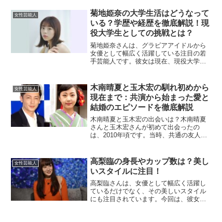
スタイル維持の秘訣について詳しく掘り
下げていきます。特に、女性ファンから
菊地姫奈の大学生活はどうなって
女性芸能人
多く寄せられるスタイルに関...
いる？学歴や経歴を徹底解説！現
役大学生としての挑戦とは？
菊地姫奈さんは、グラビアアイドルから
女優として幅広く活躍している注目の若
手芸能人です。彼女は現在、現役大学生
としても活動を続けていますが、学業と
芸能活動の両立は容易ではありません。
本記事では、菊地姫奈さんの学歴や大学
木南晴夏と玉木宏の馴れ初めから
女性芸能人
生活、そして彼女の今後の...
現在まで：共演から始まった愛と
結婚のエピソードを徹底解説
木南晴夏と玉木宏の出会いは？木南晴夏
さんと玉木宏さんが初めて出会ったの
は、2010年頃です。当時、共通の友人を
通じて顔を合わせたのがきっかけでし
た。お互いに俳優としてのキャリアを積
んでいた2人ですが、このときはあくまで
高梨臨の身長やカップ数は？美し
女性芸能人
友人関係にとどまってい...
いスタイルに注目！
高梨臨さんは、女優として幅広く活躍し
ているだけでなく、その美しいスタイル
にも注目されています。今回は、彼女の
身長やカップ数について詳しく掘り下げ
てみましょう。高梨臨の身長は？高梨臨