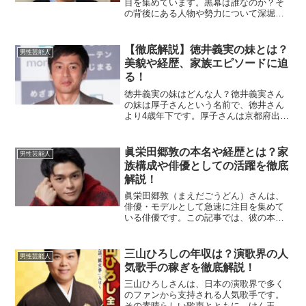
目を集めています。黒幕は誰なのか？そ
の背後にある人物や勢力について深堀り
していきます。この記事では、問題の背
景や黒幕の可能性について解説し、真相
を探っていきます。宮崎謙介の内部告発
【徹底解説】徳井義実の妹とは？
男性芸能人
文書問題とは？宮崎謙介氏...
美貌や経歴、家族エピソードに迫
る！
徳井義実の妹はどんな人？徳井義実さん
の妹は厚子さんという名前で、徳井さん
より4歳年下です。厚子さんは京都府出身
で、兄妹揃って穏やかな雰囲気と話術が
魅力的です。一時期、タレント活動を行
っており、テレビ番組やトークライブで
眞栄田郷敦の本名や経歴とは？家
男性芸能人
その明るい性格やトーク...
族構成や俳優としての活躍を徹底
解説！
眞栄田郷敦（まえだごうどん）さんは、
俳優・モデルとして急速に注目を集めて
いる俳優です。この記事では、彼の本名
や経歴、家族構成、そして俳優としての
活躍について詳しく紹介していきます。
眞栄田郷敦の本名は？眞栄田郷敦さんの
三山ひろしの年収は？演歌界の人
男性芸能人
本名は「前田郷敦（まえだ...
気歌手の稼ぎを徹底解説！
三山ひろしさんは、日本の演歌界で多く
のファンから支持される人気歌手です。
その素晴らしい歌声とともに、けん玉の