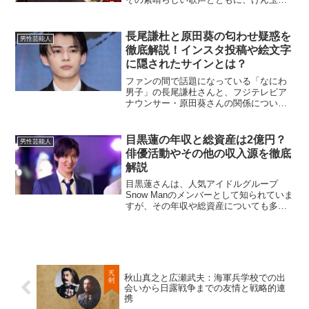
腕前でも話題になっています。では、そ
んな三山ひろしさんの年収はどれくらい
なのでしょうか？この記事では、三山ひ
長尾謙杜と原田葵の匂わせ疑惑を
男性芸能人
ろしさんの収入源や活動内...
徹底解説！インスタ投稿や絵文字
に隠されたサインとは？
ファンの間で話題になっている「なにわ
男子」の長尾謙杜さんと、フジテレビア
ナウンサー・原田葵さんの関係につい
て、「匂わせ」が疑われています。今回
は、インスタグラムの投稿や共通のアイ
テムなどが注目される理由や、SNSでの
目黒蓮の年収と総資産は2億円？
男性芸能人
反応をまとめていきます。...
俳優活動やその他の収入源を徹底
解説
目黒蓮さんは、人気アイドルグループ
Snow Manのメンバーとして知られていま
すが、その年収や総資産についても多く
の注目を集めています。ここでは、目黒
蓮の年収、総資産、そして彼の活動につ
いて詳しく見ていきましょう。目黒蓮の
年収はどれくらい？...
秋山真之と広瀬武夫：海軍兵学校での出
会いから日露戦争までの友情と戦略的連
携