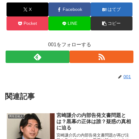
X
Facebook
はてブ
Pocket
LINE
コピー
001をフォローする
001
関連記事
宮崎謙介の内部告発文書問題と
男性芸能人
は？黒幕の正体は誰？疑惑の真相
に迫る
宮崎謙介氏の内部告発文書問題が再び注