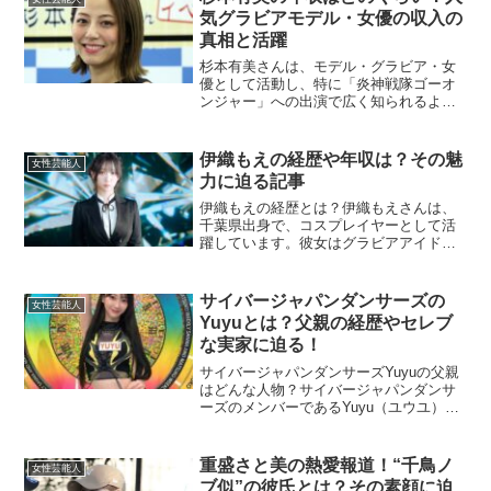
「川上奈々...
気グラビアモデル・女優の収入の
真相と活躍
杉本有美さんは、モデル・グラビア・女
優として活動し、特に「炎神戦隊ゴーオ
ンジャー」への出演で広く知られるよう
になりました。再びグラビア業界に戻
り、多方面で活躍中の彼女がどのような
収入を得ているのか、年収の予想を含め
伊織もえの経歴や年収は？その魅
女性芸能人
詳しくご紹介します。杉本有...
力に迫る記事
伊織もえの経歴とは？伊織もえさんは、
千葉県出身で、コスプレイヤーとして活
躍しています。彼女はグラビアアイドル
としても知られ、ラジオパーソナリティ
など、マルチな分野で活動しています。
彼女は専門学校を卒業し、特にコスプレ
サイバージャパンダンサーズの
女性芸能人
のクオリティが非常に高く...
Yuyuとは？父親の経歴やセレブ
な実家に迫る！
サイバージャパンダンサーズYuyuの父親
はどんな人物？サイバージャパンダンサ
ーズのメンバーであるYuyu（ユウユ）
は、そのパフォーマンスやスタイルで注
目を集めていますが、彼女の家族につい
ても注目されています。特に父親が非常
重盛さと美の熱愛報道！“千鳥ノ
女性芸能人
に成功した経営者で...
ブ似”の彼氏とは？その素顔に迫