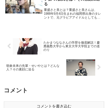
る
重盛さと美とは？重盛さと美さんは、
1988年9月4日生まれの福岡県出身のタレ
ントで、元グラビアアイドルとしても知
られています。バラエティ番組『めちゃ
×2イケてるッ！』への出演で一躍有名と
なり、その明るいキャラクターと愛らし
いルックスで多くの...
たかまつななさんの学歴を徹底解説！慶
應義塾大学から東京大学大学院までの道
のり
朝倉未来の先輩・せいやとは？どんな
人？その素顔に迫る
コメント
コメントを書き込む