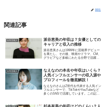
001
関連記事
派谷恵美の年収は？女優としての
女性芸能人
キャリアと収入の推移
派谷恵美さんは1999年に芸能界デビュー
を果たし、その後、映画やドラマ、CM、
グラビアなど多岐にわたる分野で活躍さ
れました。高身長と抜群のスタイル、そ
して自然体の演技で多くのファンを魅了
した派谷恵美さん。彼女の女優としての
なえなのの本名や年収はいくら？
女性芸能人
キャリアや収入につ...
人気インフルエンサーの収入源や
プロフィールを徹底解説！
なえなのさんはZ世代を代表する人気イン
フルエンサーで、TikTokやYouTubeなど
多くのSNSで活躍しています。この記事
では、彼女の本名や年収、プロフィール
について詳しく紹介していきます。なえ
なのの本名は？なえなのさんの本名は
杉本有美の年収はどのくらい？人
女性芸能人