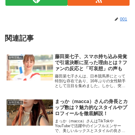
001
関連記事
藤田菜七子、スマホ持ち込み発覚
女性芸能人
で引退決断に至った理由とは？フ
ァンの反応と「可哀想」の声も
藤田菜七子さんは、日本競馬界にとって
特別な存在であり、16年ぶりの女性騎手
として注目を集めました。しかし、突然
の引退発表に多くのファンが驚き、理由
を探ろうとする動きが見られています。
藤田さんの引退の背景には、文春報道に
まっか（macca）さんの身長とカ
女性芸能人
より発覚した「スマホ持...
ップ数は？魅力的なスタイルやプ
ロフィールを徹底解説！
まっか（macca）さんはTikTokや
YouTubeで活躍中のインフルエンサー
で、美しいルックスとスタイルの良さで