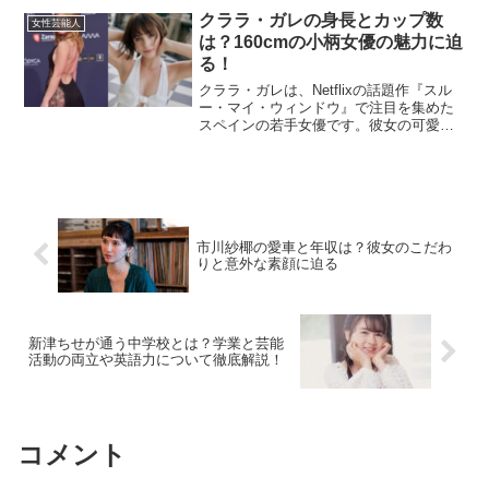
で、『週刊少年ジャンプ』でデビューを
クララ・ガレの身長とカップ数
女性芸能人
果たした才能ある...
は？160cmの小柄女優の魅力に迫
る！
クララ・ガレは、Netflixの話題作『スル
ー・マイ・ウィンドウ』で注目を集めた
スペインの若手女優です。彼女の可愛ら
しいルックスと確かな演技力で、世界中
のファンを魅了しています。今回は、彼
女の身長やカップ数、その他のプロフィ
ールについて詳し...
市川紗椰の愛車と年収は？彼女のこだわ
りと意外な素顔に迫る
新津ちせが通う中学校とは？学業と芸能
活動の両立や英語力について徹底解説！
コメント