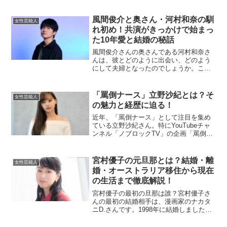
多くのフォロワーを魅了しています。こ
の記事では、彼女の身長やカップ数とい
った注目のプロフィール情報に焦点を当
風間俊介と奥さん・河村和奈の馴
女性芸能人
て、まっかさんの...
れ初め！共演がきっかけで始まっ
た10年愛と結婚の秘話
風間俊介さんの奥さんである河村和奈さ
んは、彼とどのように出会い、どのよう
にして夫婦となったのでしょうか。ここ
では、彼らの馴れ初めや結婚生活、家族
に関するエピソードを詳しくご紹介しま
す。風間俊介の奥さん・河村和奈はどん
「罵倒ナース」立野沙紀とは？そ
女性芸能人
な人？河村和奈さんは、元...
の魅力と経歴に迫る！
近年、「罵倒ナース」として注目を集め
ている立野沙紀さん。特にYouTubeチャ
ンネル「ノブロックTV」の企画「罵倒村
#2」での強烈なキャラクターで話題にな
っています。そんな彼女の魅力やこれま
での経歴、そして現在の活動について詳
宮村優子の元旦那とは？結婚・離
女性芸能人
しく解説します...
婚・オーストラリア移住から現在
の生活まで徹底解説！
宮村優子の最初の旦那は誰？宮村優子さ
んの最初の結婚相手は、漫画家のナカタ
ニD.さんです。1998年に結婚しました
が、翌年の1999年に離婚しています。ナ
カタニD.さんは、兵庫県出身の漫画家