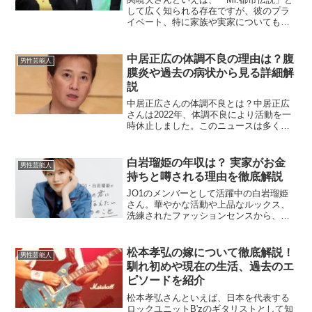
して広く知られる存在ですが、彼のプラ
イベート、特に家族や実家についても注
目されています。今回は、関暁夫さんの
実家や家族に焦点を当て、その知られざ
る一面をご紹介します。関暁夫の実家は
中居正広の体調不良の理由は？腹
男性芸能人
どんなところ？関暁夫...
膜炎や過去の病状から見る詳細解
説
中居正広さんの体調不良とは？中居正広
さんは2022年、体調不良により活動を一
時休止しました。このニュースは多くの
ファンやメディアで話題となり、原因に
ついてさまざまな憶測が飛び交いまし
た。当初は「盲腸がん」との噂もありま
白岩瑠姫の年収は？ 実家がお金
男性芸能人
したが、最終的に腹膜炎...
持ちと噂される理由を徹底解説
JO1のメンバーとして活躍中の白岩瑠姫
さん。華やかな活動や上品なルックス、
洗練されたファッションセンスから、彼
の年収や実家について気になる方も多い
のではないでしょうか。この記事では、
白岩瑠姫さんの推定年収、そして「実家
松本孝弘の嫁について徹底解説！
男性芸能人
がお金持ち」と噂される...
馴れ初めや現在の生活、過去のエ
ピソードを紹介
松本孝弘さんといえば、日本を代表する
ロックユニットB'zのギタリストとして知