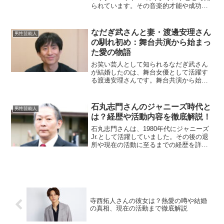
られています。その音楽的才能や成功に
注目が集まる一方で、プライベートにつ
いても関心を持つ方が多いです。今回は
松本孝弘さんの「嫁」に焦点を当て、彼
なだぎ武さんと妻・渡邊安理さん
男性芸能人
の現在の奥様や過去の...
の馴れ初め：舞台共演から始まっ
た愛の物語
お笑い芸人として知られるなだぎ武さん
が結婚したのは、舞台女優として活躍す
る渡邊安理さんです。舞台共演から始ま
ったお二人の馴れ初めや結婚生活につい
て詳しくご紹介します。芸能界でも注目
されたお二人のストーリーには、愛と信
石丸志門さんのジャニーズ時代と
男性芸能人
頼、そしてユーモアがたく...
は？経歴や活動内容を徹底解説！
石丸志門さんは、1980年代にジャニーズ
Jr.として活躍していました。その後の退
所や現在の活動に至るまでの経歴を詳し
くご紹介します。当時の活動内容や、退
所に至る背景、現在の取り組みについて
も深掘りしていきます。石丸志門さんの
ジャニーズ入所の...
寺西拓人さんの彼女は？熱愛の噂や結婚
の真相、現在の活動まで徹底解説