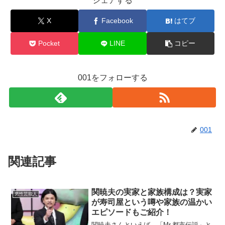
シェアする
X
Facebook
はてブ
Pocket
LINE
コピー
001をフォローする
001
関連記事
関暁夫の実家と家族構成は？実家
男性芸能人
が寿司屋という噂や家族の温かい
エピソードもご紹介！
関暁夫さんといえば、「Mr.都市伝説」と