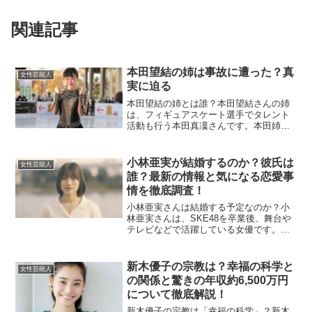
関連記事
本田望結の姉は事故に遭った？真
女性芸能人
実に迫る
本田望結の姉とは誰？本田望結さんの姉
は、フィギュアスケート選手でタレント
活動も行う本田真凜さんです。本田姉妹
は共に芸能やスポーツでの活躍が注目さ
れており、2人の仲も非常に良いことで知
られています。また、家族には他にも兄
小林亜実が結婚するのか？彼氏は
女性芸能人
弟が多く、それぞれが個...
誰？最新の情報と気になる恋愛事
情を徹底調査！
小林亜実さんは結婚する予定なのか？小
林亜実さんは、SKE48を卒業後、舞台や
テレビなどで活躍している女優です。結
婚や恋愛に関しても注目されています
が、現在彼女の結婚について公式に発表
された情報はありません。今後の活動に
新木優子の宗教は？幸福の科学と
女性芸能人
おいて、恋愛や結婚に関...
の関係と驚きの年収約6,500万円
について徹底解説！
新木優子の宗教は「幸福の科学」？新木