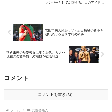
メンバーとして活躍する注目のアイドル
です。彼女は透き通るような歌声と優れ
たダンススキルで、多くのファンを魅了
しています。音楽への情熱と多彩な才能
により、音楽業界での...
岩田望来の経歴：父・岩田康誠の背中を
追い続ける若き才能の軌跡
朝倉未来の熱愛彼女は誰？歴代元カノや
現在の恋愛事情、結婚観を徹底解説！
コメント
コメントを書き込む
ホーム
女性芸能人