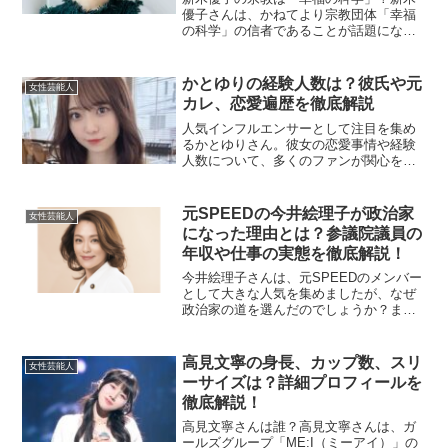
優子さんは、かねてより宗教団体「幸福
の科学」の信者であることが話題になっ
ています。彼女が信仰している宗教が明
らかになったのは、事務所が「幸福の科
学」の信者であることを認めたことから
かとゆりの経験人数は？彼氏や元
女性芸能人
です。ただし、事務所との...
カレ、恋愛遍歴を徹底解説
人気インフルエンサーとして注目を集め
るかとゆりさん。彼女の恋愛事情や経験
人数について、多くのファンが関心を寄
せています。今回は、かとゆりさんの彼
氏の有無や元カレ、そして経験人数につ
いて詳しく解説します。これまでの恋愛
元SPEEDの今井絵理子が政治家
女性芸能人
遍歴や彼女の考え方を紐解...
になった理由とは？参議院議員の
年収や仕事の実態を徹底解説！
今井絵理子さんは、元SPEEDのメンバー
として大きな人気を集めましたが、なぜ
政治家の道を選んだのでしょうか？ま
た、現在の参議院議員としての年収や仕
事内容について詳しくご紹介します。彼
女の政治家としてのキャリアについて知
高見文寧の身長、カップ数、スリ
女性芸能人
りたい方に向けて、解説...
ーサイズは？詳細プロフィールを
徹底解説！
高見文寧さんは誰？高見文寧さんは、ガ
ールズグループ「ME:I（ミーアイ）」の