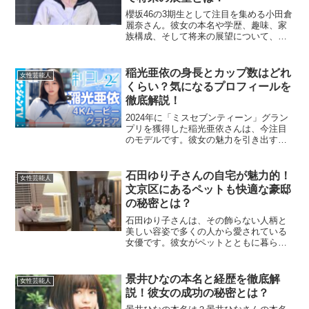
櫻坂46の3期生として注目を集める小田倉
麗奈さん。彼女の本名や学歴、趣味、家
族構成、そして将来の展望について、詳
しく解説します。ファン必見の情報をた
っぷりとお届けします！小田倉麗奈の本
名は？小田倉麗奈さんの本名は、芸名と
稲光亜依の身長とカップ数はどれ
女性芸能人
同じ「小田倉麗奈（お...
くらい？気になるプロフィールを
徹底解説！
2024年に「ミスセブンティーン」グラン
プリを獲得した稲光亜依さんは、今注目
のモデルです。彼女の魅力を引き出す重
要なポイントである身長やカップ数につ
いて詳しく解説します。稲光亜依の身長
はどれくらいですか？稲光亜依さんの身
石田ゆり子さんの自宅が魅力的！
女性芸能人
長は165cmです。...
文京区にあるペットも快適な豪邸
の秘密とは？
石田ゆり子さんは、その飾らない人柄と
美しい容姿で多くの人から愛されている
女優です。彼女がペットとともに暮らす
自宅は、多くのファンの間で注目を集め
ています。今回は、石田ゆり子さんの自
宅について「場所」「外観」「間取り」
景井ひなの本名と経歴を徹底解
女性芸能人
「インテリア」「建築のエ...
説！彼女の成功の秘密とは？