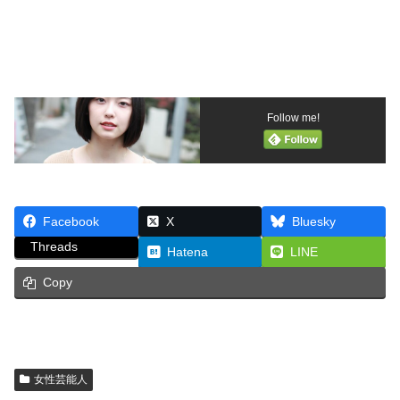
Follow me!
Facebook
X
Bluesky
Threads
Hatena
LINE
Copy
女性芸能人