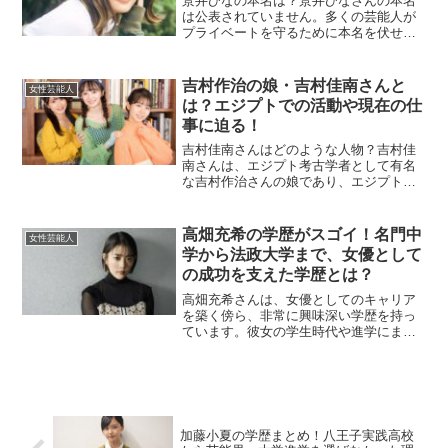
景井ひなの本名は？景井ひなさんの本名
は公表されていません。多くの芸能人が
プライベートを守るために本名を伏せる
傾向があり、景井さんもその例に漏れ
ず、公開していません。ただ、TikTokを
はじめSNSでの大人気を背景に、その活
吉村作治の娘・吉村佳南さんと
女性芸能人
動名である「景井ひ...
は？エジプトでの活動や現在の仕
事に迫る！
吉村佳南さんはどのような人物？吉村佳
南さんは、エジプト考古学者として有名
な吉村作治さんの娘であり、エジプトで
多方面にわたって活躍する女性です。彼
女は、父親の影響を受け、幼い頃からエ
ジプト文化に親しんできました。その結
高畑充希の学歴がスゴイ！名門中
女性芸能人
果、エジプトを拠点に女優...
学から法政大学まで、女優として
の成功を支えた学歴とは？
高畑充希さんは、女優としてのキャリア
を築く傍ら、非常に興味深い学歴を持っ
ています。彼女の学生時代や進学にまつ
わる背景を見ていきましょう。高畑充希
の出身中学校はどこ？高畑充希さんは、
大阪府の名門校である「四天王寺学園中
学校」に入学しました。彼...
加藤小夏の学歴まとめ！八王子実践高校