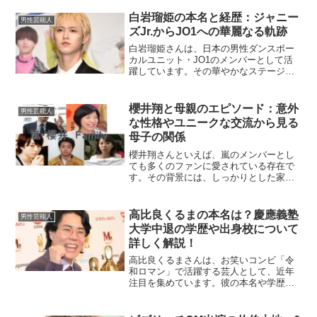
白岩瑠姫の本名と経歴：ジャニー
男性芸能人
ズJr.からJO1への華麗なる軌跡
白岩瑠姫さんは、日本の男性ダンスボー
カルユニット・JO1のメンバーとして活
躍しています。その華やかなステージの
裏には、長年の努力と挑戦の歴史があり
ます。今回は、彼の本名や経歴に焦点を
当て、その歩みを詳しくご紹介します。
櫻井翔と母親のエピソード：意外
男性芸能人
白岩瑠姫の本名は？白岩...
な性格やユニークな交流から見る
母子の関係
櫻井翔さんといえば、嵐のメンバーとし
ても多くのファンに愛されている存在で
す。その背景には、しっかりとした家庭
環境と温かい家族の支えがあることが知
られています。特に母親とのエピソード
には、ユーモアや驚きが詰まっており、
高比良くるまの本名は？慶應義塾
男性芸能人
親子の絆が垣間見えるもの...
大学中退の学歴や出身校について
詳しく解説！
高比良くるまさんは、お笑いコンビ「令
和ロマン」で活躍する芸人として、近年
注目を集めています。彼の本名や学歴に
ついて気になる方も多いのではないでし
ょうか？この記事では、高比良くるまさ
んの本名や学歴について詳しく解説して