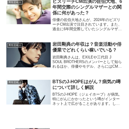
ビズリーチCM出演の佐伯大地、6
男性芸能人
いきます。高比良くるまの...
年間交際のシングルマザーとの関
係に何があった？
俳優の佐伯大地さんが、2024年のビズリ
ーチCM出演で注目されています。また、
過去に6年間交際していたシングルマザー
との関係についても話題となっていま
す。この記事では、佐伯大地さんのプロ
フィールから、話題のCM、そして私生活
岩田剛典の年収は？音楽活動や俳
男性芸能人
に迫ります。佐伯...
優業でどれくらい稼いでいる？
岩田剛典さんは、EXILEや三代目 J
SOUL BROTHERSのメンバーとして知ら
れるほか、俳優やモデル、さらにはCM出
演など幅広い活動を行っています。その
ため、年収は非常に多岐にわたる収入源
から成り立っています。ここでは、岩田
BTSのJ-HOPEはがん？病気の噂
男性芸能人
剛典さん...
について詳しく解説
BTSのJ-HOPE（ジェイホープ）が病気、
特にがんにかかったという噂がインター
ネット上で広がることがあります。しか
し、現時点で彼ががんに罹患していると
いう信頼できる情報はありません。この
記事では、J-HOPEの健康状態についての
事実と噂、...