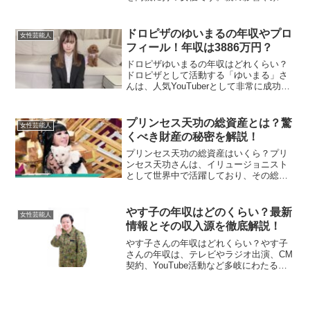
でのエピソード、兄弟との関係性につい
て詳しくご紹介します。石橋静河の父親
は誰？どんな人？石橋静河さんの父親
ドロピザのゆいまるの年収やプロ
女性芸能人
は、俳優でありミュージシャ...
フィール！年収は3886万円？
ドロピザゆいまるの年収はどれくらい？
ドロピザとして活動する「ゆいまる」さ
んは、人気YouTuberとして非常に成功し
ています。2024年時点で、彼女の推定年
収は約3886万円とされています。この金
額は動画の再生回数や投稿頻度に基づい
プリンセス天功の総資産とは？驚
女性芸能人
ており、...
くべき財産の秘密を解説！
プリンセス天功の総資産はいくら？プリ
ンセス天功さんは、イリュージョニスト
として世界中で活躍しており、その総資
産は驚くべきものです。推定では、総資
産が数百億円に達するとされています。
彼女は「時給5000万円」という驚異的な
やす子の年収はどのくらい？最新
女性芸能人
ギャラで知られ、年間...
情報とその収入源を徹底解説！
やす子さんの年収はどれくらい？やす子
さんの年収は、テレビやラジオ出演、CM
契約、YouTube活動など多岐にわたる収
入源によって支えられています。最近の
情報によると、彼女の年収は約4,000万円
と推測されています。この数字は、彼女
の様々な活...