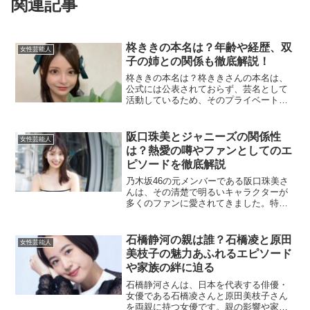
関連記事
柊ききの本名は？年齢や経歴、双
女性芸能人
子の姉との関係も徹底解説！
柊ききの本名は？柊ききさんの本名は、
公式には公表されておらず、芸名として
活動しているため、そのプライベートな
情報は謎に包まれています。「柊きき」
という名前が本名ではないかという噂も
ファンの間で囁かれていますが、公式な
阪口珠美とジャニーズの関係性
女性芸能人
発表はなく、これが事実か...
は？熱愛の噂やファンとしてのエ
ピソードを徹底解説
乃木坂46の元メンバーである阪口珠美さ
んは、その清楚で明るいキャラクターが
多くのファンに愛されてきました。特に
ファンの間では、彼女とジャニーズに関
する噂やエピソードが注目されることが
ありました。この記事では、阪口珠美さ
石橋静河の親は誰？石橋凌と原田
女性芸能人
んとジャニーズにまつわ...
美枝子の魅力あふれるエピソード
や家族の絆に迫る
石橋静河さんは、日本を代表する俳優・
女優である石橋凌さんと原田美枝子さん
を両親に持つ女優です。親の影響や家庭