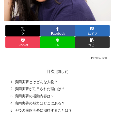
X
Facebook
はてブ
Pocket
LINE
コピー
2024.12.05
目次
廣岡実夢とはどんな人物？
廣岡実夢が注目された理由は？
廣岡実夢の活動内容は？
廣岡実夢の魅力はどこにある？
今後の廣岡実夢に期待することは？