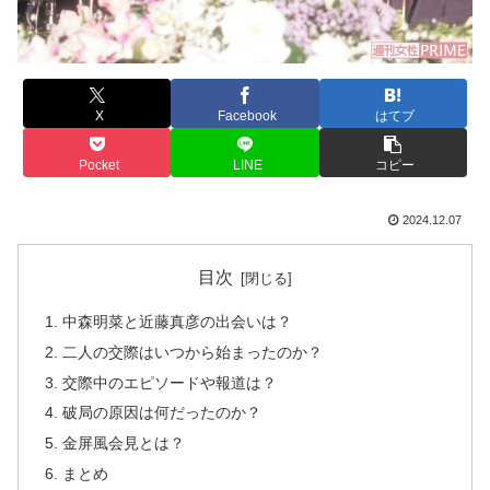
X
Facebook
はてブ
Pocket
LINE
コピー
2024.12.07
目次
中森明菜と近藤真彦の出会いは？
二人の交際はいつから始まったのか？
交際中のエピソードや報道は？
破局の原因は何だったのか？
金屏風会見とは？
まとめ