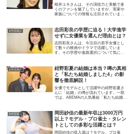
桜井ユキさんは、その演技力と美貌で多
くのファンを魅了していますが、実家や
家族についての情報も注目されていま
す。今回は桜井ユキさんの実家や家族構
成、幼少期のエピソードについて詳しく
紹介します。桜井ユキの実家はどこ？桜
志田彩良の学歴に迫る！大学進学
女性芸能人
井ユキさんは、福岡県久留米...
せずに女優業を選んだ理由とは？
志田彩良さんは、今注目の若手女優とし
て数々の映画やドラマで活躍していま
す。その学歴や進路選択について気にな
る方も多いのではないでしょうか？この
記事では、志田さんの学歴にまつわるエ
ピソードや、大学進学をしなかった理由
紺野彩夏の結婚は本当？噂の真相
女性芸能人
を徹底解説します。志田彩良...
と「私たち結婚しました4」の影
響を徹底解説！
女優でモデルとして活躍中の紺野彩夏さ
んに「結婚」の噂が流れています。一部
では、ABEMAの人気番組「私たち結婚し
ました4」での仮想結婚が原因とも言われ
ていますが、実際のところどうなのでし
ょうか？この記事では、最新情報をもと
岡田紗佳の最新年収は3000万円
女性芸能人
に噂の真相を解明し...
以上？モデル・プロ雀士・タレン
トとしての多彩な活躍とは？
岡田紗佳の収入源は？モデル、プロ雀