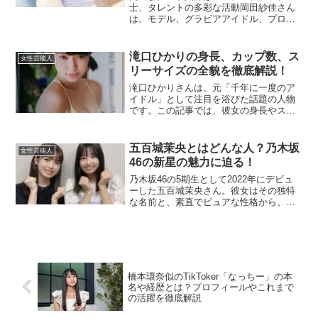
士、タレントの多彩な活動岡田紗佳さん
は、モデル、グラビアアイドル、プロ雀
士、そしてタレントとして活躍してお
り、彼女の年収は多岐にわたる収入源か
ら成り立っています。2024年現在、年収
滝口ひかりの身長、カップ数、ス
女性芸能人
は推定3000万円以上と...
リーサイズの全貌を徹底解説！
滝口ひかりさんは、元「千年に一度のア
イドル」として注目を浴びた話題の人物
です。この記事では、彼女の身長やスタ
イルに関する情報を詳しく解説していき
ます。滝口ひかりさんの身長は？滝口ひ
かりさんの身長は 154cm とされていま
五百城茉央とはどんな人？乃木坂
女性芸能人
す。小柄ながらもバ...
46の新星の魅力に迫る！
乃木坂46の5期生として2022年にデビュ
ーした五百城茉央さん。彼女はその独特
な名前と、素直でピュアな性格から、フ
ァンを中心に「どんな人なんだろう？」
という関心を集めています。この記事で
は、五百城茉央さんのプロフィールや性
格、趣味や名前の由...
橋本環奈似のTikToker「なっちー」の本
名や経歴とは？プロフィールやこれまで
の活躍を徹底解説