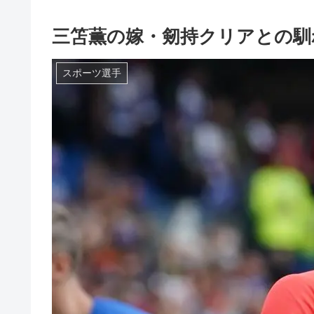
三笘薫の嫁・剱持クリアとの馴
スポーツ選手