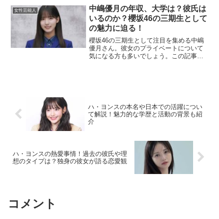
数、スリーサイズについて詳しく掘り下
中嶋優月の年収、大学は？彼氏は
女性芸能人
げていきます。さらに、ス...
いるのか？櫻坂46の三期生として
の魅力に迫る！
櫻坂46の三期生として注目を集める中嶋
優月さん。彼女のプライベートについて
気になる方も多いでしょう。この記事で
は、中嶋優月さんの年収や大学生活、そ
して彼氏の噂について詳しく掘り下げて
いきます。中嶋優月の年収はどれくら
い？アイドルとしての活躍...
ハ・ヨンスの本名や日本での活躍につい
て解説！魅力的な学歴と活動の背景も紹
介
ハ・ヨンスの熱愛事情！過去の彼氏や理
想のタイプは？独身の彼女が語る恋愛観
コメント