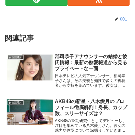
001
関連記事
郡司恭子アナウンサーの結婚と彼
女性芸能人
氏情報：最新の熱愛報道から見る
プライベートな一面
日本テレビの人気アナウンサー、郡司恭
子さんは、その美貌と知性で多くの視聴
者から支持を集めています。彼女は、落
ち着いた雰囲気と明るい笑顔でお茶の間
の心を掴んでおり、その人気は年々増し
ています。彼女の報道スタイルは誠実
AKB48の新星・八木愛月のプロ
女性芸能人
で、視聴者からの信頼も厚く...
フィール徹底解剖！身長、カップ
数、スリーサイズは？
AKB48の18期研究生としてデビューし、
注目を集めている八木愛月さん。彼女の
魅力や体型について深掘りしていきま