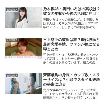
す。この記事では、身長やスリーサイ
ズ、カップ数などの情報を詳しく解説
し、彼女の魅力の秘密に迫ります！八木
乃木坂46・奥田いろはの高校は？
女性芸能人
愛月の身長は？八木愛月さ...
彼女の年収や今後の活躍に注目！
奥田いろはさんの高校はどこ？奥田いろ
はさんは、乃木坂46の5期生として2022
年にデビューし、多くの注目を集めてい
ます。出身高校は千葉県立四街道高等学
校が有力とされていますが、乃木坂46に
加入後、芸能活動に専念するため転校し
三上悠亜の彼氏は誰？歴代彼氏と
女性芸能人
た可能性もありま...
最新恋愛事情、ファンが気になる
噂まとめ
三上悠亜さんは、SKE48の元メンバーと
して活躍し、セクシー女優へと転身後も
多くの注目を集めています。彼女の恋愛
事情は多くのファンやメディアの関心を
引いており、特に彼氏に関する噂が絶え
ません。ここでは、彼女の最新の恋愛事
齋藤飛鳥の身長・カップ数・スリ
女性芸能人
情と歴代の彼氏につい...
ーサイズは？小顔でスタイル抜群
の秘密に迫る
元乃木坂46の中心メンバーとして活躍
し、モデルや女優としても注目される齋
藤飛鳥さん。その整った顔立ちとスタイ
ルの良さは、多くのファンにとって憧れ
の的です。今回は、彼女の身長、カップ