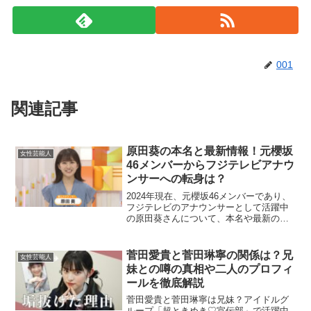
001
関連記事
原田葵の本名と最新情報！元櫻坂
女性芸能人
46メンバーからフジテレビアナウ
ンサーへの転身は？
2024年現在、元櫻坂46メンバーであり、
フジテレビのアナウンサーとして活躍中
の原田葵さんについて、本名や最新の情
報を深掘りしていきます。この記事で
は、原田葵さんの本名や最新の活動状況
に焦点を当て、彼女の魅力やキャリアに
菅田愛貴と菅田琳寧の関係は？兄
女性芸能人
ついて解説します。原...
妹との噂の真相や二人のプロフィ
ールを徹底解説
菅田愛貴と菅田琳寧は兄妹？アイドルグ
ループ「超ときめき♡宣伝部」で活躍中