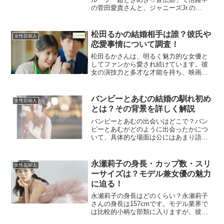
の菅田愛貴さんと、ジャニーズJr.の
「7MEN侍」メンバーである菅田琳寧さ
んは、苗字が「菅田」という共通点から
兄妹だという噂が広まりました。しか
松田るかの結婚相手は誰？彼氏や
女性芸能人
し、実際には愛貴さんの苗...
恋愛事情について調査！
松田るかさんは、明るく魅力的な女優と
してファンから愛され続けています。彼
女の演技力と多才な才能を持ち、映画や
ドラマ、YouTube活動などに積極的に取
り組んでいますが、私生活や恋愛事情に
も注目が集まっています。特に結婚や彼
バンビーとあむの結婚の馴れ初め
女性芸能人
氏については、多く...
とは？その背景を詳しく解説
バンビーとあむの出会いはどこで？バン
ビーとあむがどのように出会ったかにつ
いて、具体的な場面は公にはあまり語ら
れていませんが、2人の共通点として
YouTuberとしての活動が挙げられます。
バンビーはポケモン関連のYouTuberとし
永瀬莉子の身長・カップ数・スリ
女性芸能人
て有名であ...
ーサイズは？モデル兼女優の魅力
に迫る！
永瀬莉子の身長はどのくらい？永瀬莉子
さんの身長は157cmです。モデル業界で
は比較的小柄な部類に入りますが、彼女
はその抜群のスタイルと存在感で圧倒的