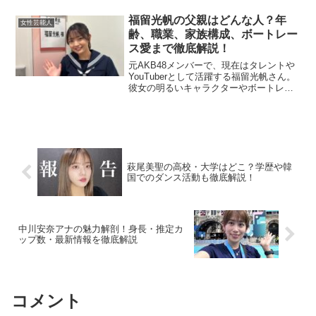
な魅力を放っています。どんな衣装も華
やかに着こなせるバランスの良さが彼女
福留光帆の父親はどんな人？年
女性芸能人
の強みです。その姿は...
齢、職業、家族構成、ボートレー
ス愛まで徹底解説！
元AKB48メンバーで、現在はタレントや
YouTuberとして活躍する福留光帆さん。
彼女の明るいキャラクターやボートレー
ス愛は、多くのファンから注目を集めて
います。そんな彼女を育てた父親とは、
どのような人物なのでしょうか？今回
は、福留光帆さ...
萩尾美聖の高校・大学はどこ？学歴や韓
国でのダンス活動も徹底解説！
中川安奈アナの魅力解剖！身長・推定カ
ップ数・最新情報を徹底解説
コメント