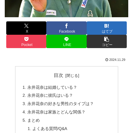
X
Facebook
はてブ
Pocket
LINE
コピー
2024.11.29
目次
永井花奈は結婚している？
永井花奈に彼氏はいる？
永井花奈の好きな男性のタイプは？
永井花奈は家族とどんな関係？
まとめ
よくある質問/Q&A