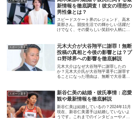
スポーツ選手
フェンシングでの実績、...
新情報を徹底調査！彼女の理想の
男性像とは？
スピードスケート界のレジェンド、高木
菜那さん。競技生活での輝かしい活躍だ
けでなく、その愛らしい笑顔や人柄にも
多くのファンが魅了されています。彼女
の結婚や恋愛事情についての関心が高ま
る中、今回は最新情報をもとに結婚や彼
元木大介が大谷翔平に謝罪！無断
スポーツ選手
氏の存在、理想の男性像、...
投稿の真相と今後の影響とは？プ
ロ野球界への影響を徹底解説
元木大介はなぜ大谷翔平に謝罪したの
か？元木大介氏が大谷翔平選手に謝罪す
ることになった理由は、無断で大谷選手
の愛車ポルシェの写真をSNSに投稿した
ことが発端です。この投稿がSNS上で大
きな批判を呼び、大谷選手が不快感を抱
新谷仁美の結婚・彼氏事情：恋愛
スポーツ選手
いたとされています。フ...
観や最新情報を徹底解説
新谷仁美は結婚しているの？2024年11月
現在、新谷仁美選手は結婚していないよ
うです。これまでのインタビューやメデ
ィア出演においても、結婚に関する具体
的な情報は一切公表されていません。し
かしながら、彼女は結婚に対して前向き
な姿勢を持っている...