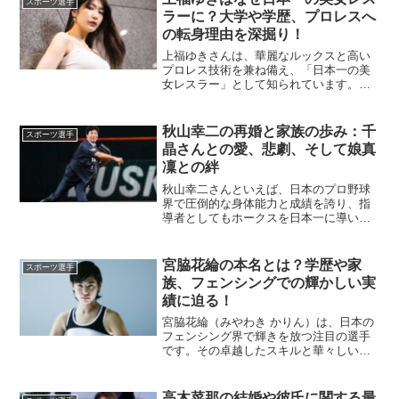
スポーツ選手
ラーに？大学や学歴、プロレスへ
の転身理由を深掘り！
上福ゆきさんは、華麗なルックスと高い
プロレス技術を兼ね備え、「日本一の美
女レスラー」として知られています。彼
女の経歴や学歴、そしてなぜプロレスラ
ーになったのかに迫ります。上福ゆきの
学歴は？上福ゆきさんは、大学進学につ
秋山幸二の再婚と家族の歩み：千
スポーツ選手
いては詳細が明かされてい...
晶さんとの愛、悲劇、そして娘真
凜との絆
秋山幸二さんといえば、日本のプロ野球
界で圧倒的な身体能力と成績を誇り、指
導者としてもホークスを日本一に導いた
人物です。そんな秋山さんが経験した再
婚やその後の人生には、深い愛情と悲劇
が伴いました。この記事では、秋山幸二
宮脇花綸の本名とは？学歴や家
スポーツ選手
さんの再婚相手やその家族...
族、フェンシングでの輝かしい実
績に迫る！
宮脇花綸（みやわき かりん）は、日本の
フェンシング界で輝きを放つ注目の選手
です。その卓越したスキルと華々しい経
歴だけでなく、名門の家系や高い語学力
でも話題になっています。本記事では、
宮脇花綸選手の本名、家族構成、学歴、
高木菜那の結婚や彼氏に関する最