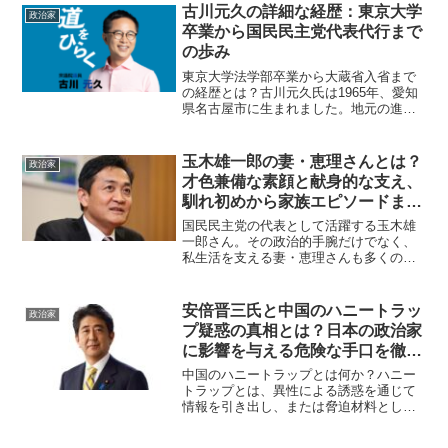
歴や経歴について詳しく掘り下げていき
古川元久の詳細な経歴：東京大学
政治家
ます。片山大介氏の出身大...
卒業から国民民主党代表代行まで
の歩み
東京大学法学部卒業から大蔵省入省まで
の経歴とは？古川元久氏は1965年、愛知
県名古屋市に生まれました。地元の進学
校である愛知県立旭丘高等学校を卒業
後、東京大学法学部に進学しています。
1986年には司法試験に合格し、優秀な成
玉木雄一郎の妻・恵理さんとは？
政治家
績でその才能を発揮...
才色兼備な素顔と献身的な支え、
馴れ初めから家族エピソードまで
徹底解説
国民民主党の代表として活躍する玉木雄
一郎さん。その政治的手腕だけでなく、
私生活を支える妻・恵理さんも多くの注
目を集めています。この記事では、玉木
雄一郎さんの妻・恵理さんの人物像や、
夫婦の馴れ初め、現在の家庭での役割に
安倍晋三氏と中国のハニートラッ
政治家
ついて詳しくご紹介します...
プ疑惑の真相とは？日本の政治家
に影響を与える危険な手口を徹底
解説
中国のハニートラップとは何か？ハニー
トラップとは、異性による誘惑を通じて
情報を引き出し、または脅迫材料として
利用するスパイ活動の一種です。特に中
国がこうした手法を巧みに駆使している