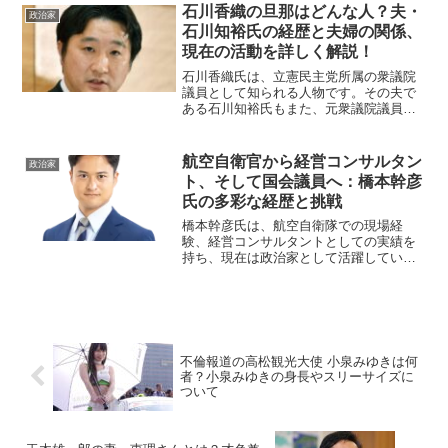
との報道が多く、日本の政治家やビジネ
石川香織の旦那はどんな人？夫・
政治家
スマンもターゲットになっ...
石川知裕氏の経歴と夫婦の関係、
現在の活動を詳しく解説！
石川香織氏は、立憲民主党所属の衆議院
議員として知られる人物です。その夫で
ある石川知裕氏もまた、元衆議院議員と
して国政に携わっていた経歴がありま
す。本記事では、石川知裕氏の詳しいプ
ロフィール、結婚の背景、夫婦関係、そ
航空自衛官から経営コンサルタン
政治家
して現在の活動について深掘...
ト、そして国会議員へ：橋本幹彦
氏の多彩な経歴と挑戦
橋本幹彦氏は、航空自衛隊での現場経
験、経営コンサルタントとしての実績を
持ち、現在は政治家として活躍していま
す。その多彩な経歴と挑戦の軌跡には、
多くの学びと意義が詰まっています。本
記事では、橋本氏の生い立ちから現在ま
での歩みとその信念を詳しく...
不倫報道の高松観光大使 小泉みゆきは何
者？小泉みゆきの身長やスリーサイズに
ついて