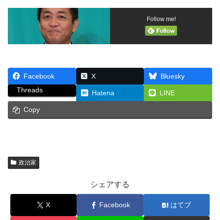
Follow me!
Facebook
X
Bluesky
Threads
Hatena
LINE
Copy
政治家
シェアする
X
Facebook
はてブ