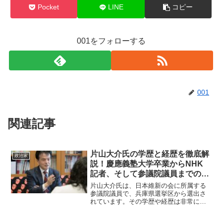
Pocket
LINE
コピー
001をフォローする
001
関連記事
片山大介氏の学歴と経歴を徹底解
政治家
説！慶應義塾大学卒業からNHK
記者、そして参議院議員までの歩
みとは？
片山大介氏は、日本維新の会に所属する
参議院議員で、兵庫県選挙区から選出さ
れています。その学歴や経歴は非常に多
彩で、政治家としての活動に深く関係し
ています。本記事では、片山大介氏の学