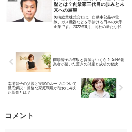
後も多方面で成功を収めて...
歴とは？創業家三代目の歩みと未
来への展望
矢崎総業株式会社は、自動車部品や電
線、ガス機器などを手掛ける日本の大手
企業です。2022年6月、同社の新たな代表
取締役社長として矢﨑陸氏が就任しまし
た。今回は、創業家三代目として注目さ
れる矢﨑陸氏の経歴や、彼が描く未来へ
の展望について詳しく...
南場智子の年収と資産はいくら？DeNA創
業者が築いた驚きの財産と成功の秘訣
南場智子の父親と実家のルーツについて
徹底解説！厳格な家庭環境が彼女に与え
た影響とは？
コメント