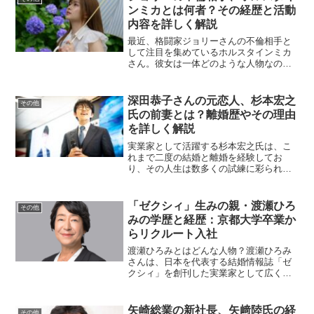
を失うことになりま...
ンミカとは何者？その経歴と活動
内容を詳しく解説
最近、格闘家ジョリーさんの不倫相手と
して注目を集めているホルスタインミカ
さん。彼女は一体どのような人物なので
しょうか？その経歴や活動内容について
詳しく見ていきましょう。ホルスタイン
ミカの本名は？ホルスタインミカさんの
深田恭子さんの元恋人、杉本宏之
その他
本名は「高須ミカ」です。...
氏の前妻とは？離婚歴やその理由
を詳しく解説
実業家として活躍する杉本宏之氏は、こ
れまで二度の結婚と離婚を経験してお
り、その人生は数多くの試練に彩られて
います。彼の結婚生活や離婚の背景につ
いては多くの人が関心を寄せています。
本記事では、杉本氏の前妻たちに焦点を
「ゼクシィ」生みの親・渡瀬ひろ
その他
当て、彼の結婚生活の詳細や...
みの学歴と経歴：京都大学卒業か
らリクルート入社
渡瀬ひろみとはどんな人物？渡瀬ひろみ
さんは、日本を代表する結婚情報誌「ゼ
クシィ」を創刊した実業家として広く知
られています。兵庫県姫路市出身の彼女
は、京都大学卒業という輝かしい学歴を
持ち、リクルートでの活躍を経て、独立
矢崎総業の新社長、矢﨑陸氏の経
その他