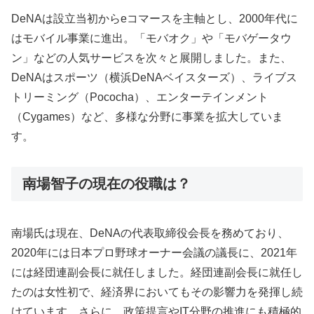
DeNAは設立当初からeコマースを主軸とし、2000年代に
はモバイル事業に進出。「モバオク」や「モバゲータウ
ン」などの人気サービスを次々と展開しました。また、
DeNAはスポーツ（横浜DeNAベイスターズ）、ライブス
トリーミング（Pococha）、エンターテインメント
（Cygames）など、多様な分野に事業を拡大していま
す。
南場智子の現在の役職は？
南場氏は現在、DeNAの代表取締役会長を務めており、
2020年には日本プロ野球オーナー会議の議長に、2021年
には経団連副会長に就任しました。経団連副会長に就任し
たのは女性初で、経済界においてもその影響力を発揮し続
けています。さらに、政策提言やIT分野の推進にも積極的