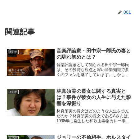
001
関連記事
音楽評論家・田中宗一郎氏の妻と
その他
の馴れ初めとは？
音楽評論家として知られる田中宗一郎氏
は、その独特な視点と深い音楽知識で多
くのファンを魅了しています。しかし、
彼の私生活、特に妻との出会いについて
はあまり知られていません。今回は、田
中氏の妻との馴れ初めに迫ります。田中
林真須美の長女に関する真実と
その他
宗一郎氏とは？田中宗一郎...
は？事件が彼女の人生に与えた影
響を深掘り
林真須美の長女はどのような人生を歩ん
だのか？林真須美の長女であるAさんは、
1998年に発生した和歌山毒物カレー事件
によって、母親の逮捕を目の当たりにし
ました。その後、彼女は児童養護施設で
の生活を余儀なくされ、家庭という基盤
ジョリーの不倫相手、ホルスタイ
その他