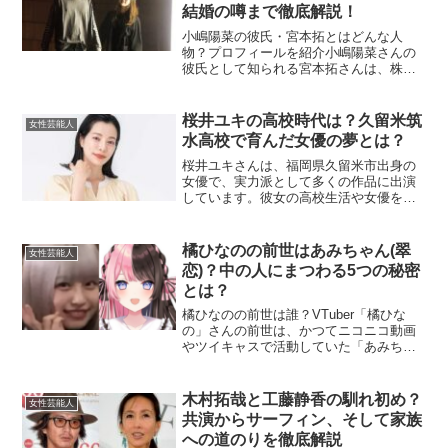
結婚の噂まで徹底解説！
小嶋陽菜の彼氏・宮本拓とはどんな人
物？プロフィールを紹介小嶋陽菜さんの
彼氏として知られる宮本拓さんは、株式
会社ピックアップの代表取締役を務める
実業家で、現在30代前半。1992年生まれ
で熊本県出身の宮本さんは、若手IT起業
桜井ユキの高校時代は？久留米筑
女性芸能人
家として注目されて...
水高校で育んだ女優の夢とは？
桜井ユキさんは、福岡県久留米市出身の
女優で、実力派として多くの作品に出演
しています。彼女の高校生活や女優を目
指すきっかけについて詳しく見ていきま
しょう。桜井ユキさんはどこの高校に通
っていたの？桜井ユキさんの出身高校
橘ひなのの前世はあみちゃん(翠
女性芸能人
は、福岡県にある久留米筑水...
恋)？中の人にまつわる5つの秘密
とは？
橘ひなのの前世は誰？VTuber「橘ひな
の」さんの前世は、かつてニコニコ動画
やツイキャスで活動していた「あみちゃ
ん（翠恋）」と考えられています。多く
のファンが声の類似性や好きなゲーム、
交友関係の共通点から、橘ひなのさんの
木村拓哉と工藤静香の馴れ初め？
女性芸能人
中の人があみちゃんで...
共演からサーフィン、そして家族
への道のりを徹底解説