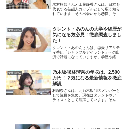
木村拓哉さんと工藤静香さんは、日本を
代表する芸能人カップルとして広く知ら
れています。その出会いから恋愛、そし
て結婚に至るまでの道のりには、ドラマ
チックなエピソードがたくさん詰まって
います。今回は、二人の馴れ初めを詳し
タレント・あのんの大学や経歴が
女性芸能人
く掘り下げていきます。最...
気になる方必見！徹底調査しまし
た！
タレント・あのんさんは、恋愛リアリテ
ィ番組「シャッフルアイランド」への出
演で話題になっていますが、学歴や経歴
についての情報が注目されています。今
回は、あのんさんの大学や経歴を中心に
ご紹介します！あのんさんはどんな経歴
乃木坂46林瑠奈の年収は、2,500
女性芸能人
の持ち主？あのんさんは、...
万円！？気になる最新情報を徹底
解説
林瑠奈さんは、元乃木坂46のメンバーと
して注目を集め、現在はタレントやアー
ティストとして活躍しています。そんな
彼女の年収については、多くのファンや
業界関係者の関心を集めています。この
記事では、林瑠奈さんの年収に関する最
新情報を探り、彼女の活...