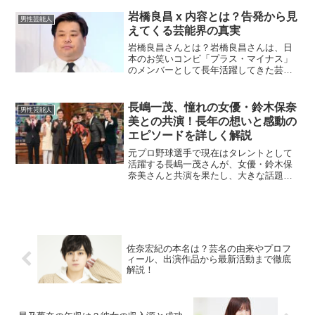
学教育音楽学部を卒業されています。学
生時代には中学校・高等学校の教員免許
岩橋良昌 x 内容とは？告発から見
男性芸能人
を取得し、ピアノ...
えてくる芸能界の真実
岩橋良昌さんとは？岩橋良昌さんは、日
本のお笑いコンビ「プラス・マイナス」
のメンバーとして長年活躍してきた芸人
です。コンビ内ではボケ担当を務め、ユ
ニークなキャラクターと独特の間合いで
多くの観客を笑わせてきました。その活
長嶋一茂、憧れの女優・鈴木保奈
男性芸能人
動はテレビやライブイベン...
美との共演！長年の想いと感動の
エピソードを詳しく解説
元プロ野球選手で現在はタレントとして
活躍する長嶋一茂さんが、女優・鈴木保
奈美さんと共演を果たし、大きな話題と
なっています。一茂さんが抱いていた鈴
木さんへの長年の想いと、共演時のエピ
ソードを詳しくお届けします。長嶋一茂
さんが鈴木保奈美さんに抱...
佐奈宏紀の本名は？芸名の由来やプロフ
ィール、出演作品から最新活動まで徹底
解説！