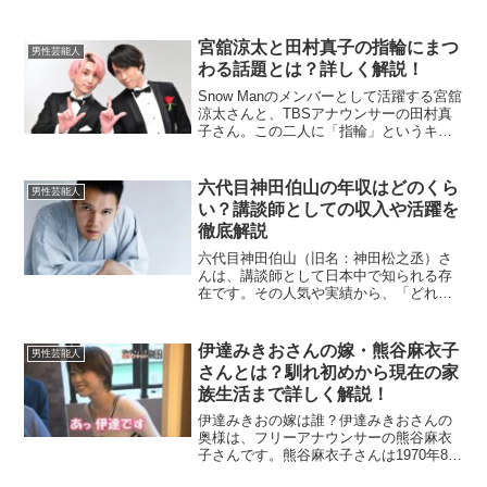
では、TERUさんの結婚相手や推定年収、
結婚生活について詳しく掘り下げます。
TERUの結婚相手は誰？TERUさんの結...
宮舘涼太と田村真子の指輪にまつ
男性芸能人
わる話題とは？詳しく解説！
Snow Manのメンバーとして活躍する宮舘
涼太さんと、TBSアナウンサーの田村真
子さん。この二人に「指輪」というキー
ワードが絡む話題が注目されています。
今回は、それぞれの指輪に関する情報
や、二人の関係について詳しく掘り下げ
六代目神田伯山の年収はどのくら
男性芸能人
てみたいと思いま...
い？講談師としての収入や活躍を
徹底解説
六代目神田伯山（旧名：神田松之丞）さ
んは、講談師として日本中で知られる存
在です。その人気や実績から、「どれく
らいの収入があるのだろう？」と気にな
る方も多いはずです。真打昇進や幅広い
活動が収入にどのような影響を与えてい
伊達みきおさんの嫁・熊谷麻衣子
男性芸能人
るのか、詳しく掘り下げて...
さんとは？馴れ初めから現在の家
族生活まで詳しく解説！
伊達みきおの嫁は誰？伊達みきおさんの
奥様は、フリーアナウンサーの熊谷麻衣
子さんです。熊谷麻衣子さんは1970年8月
10日生まれ、宮城県出身で、国立音楽大