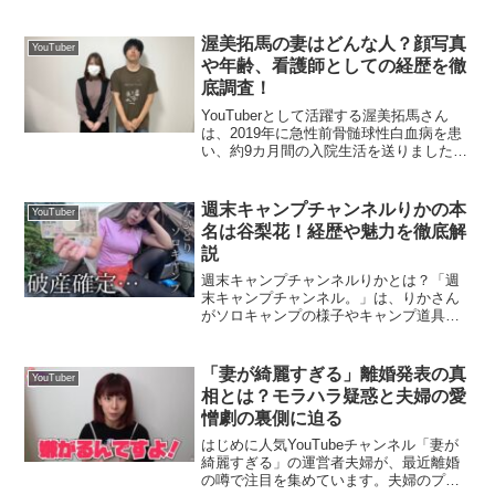
ーカリストである岸谷香さん（旧姓：奥
居香）さんの長男です。2001年7月7日に
東京都で生まれ、幼少期から芸能界や音
渥美拓馬の妻はどんな人？顔写真
YouTuber
楽業界という華や...
や年齢、看護師としての経歴を徹
底調査！
YouTuberとして活躍する渥美拓馬さん
は、2019年に急性前骨髄球性白血病を患
い、約9カ月間の入院生活を送りました。
その闘病中に支えてくれた担当看護師と
結婚を発表し、大きな話題を呼びまし
た。今回は、渥美拓馬さんの妻につい
週末キャンプチャンネルりかの本
YouTuber
て、顔写真や年齢...
名は谷梨花！経歴や魅力を徹底解
説
週末キャンプチャンネルりかとは？「週
末キャンプチャンネル。」は、りかさん
がソロキャンプの様子やキャンプ道具の
紹介、美味しいアウトドア料理を楽しむ
様子を投稿するYouTubeチャンネルで
す。親しみやすい性格と自然体な雰囲気
「妻が綺麗すぎる」離婚発表の真
YouTuber
が特徴で、初心者キャ...
相とは？モラハラ疑惑と夫婦の愛
憎劇の裏側に迫る
はじめに人気YouTubeチャンネル「妻が
綺麗すぎる」の運営者夫婦が、最近離婚
の噂で注目を集めています。夫婦のプラ