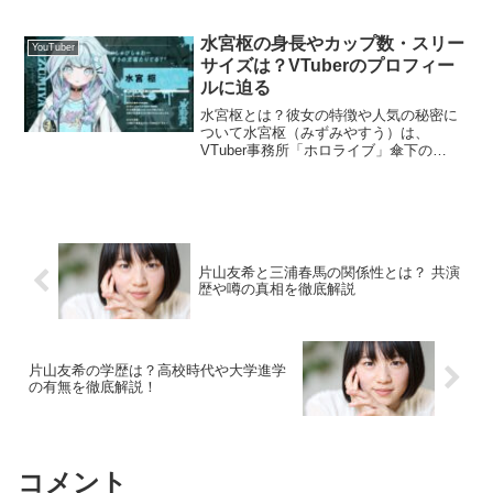
イベートや過去の発言、さらに妊娠中の
生活の様子が話題になる中、視聴者から
も驚きと疑問の声が続出しています。本
水宮枢の身長やカップ数・スリー
YouTuber
記事では、夫のモラ...
サイズは？VTuberのプロフィー
ルに迫る
水宮枢とは？彼女の特徴や人気の秘密に
ついて水宮枢（みずみやすう）は、
VTuber事務所「ホロライブ」傘下の
「DEV_IS」から2024年にデビューした
人気キャラクターで、所属ユニット
「FLOW GLOW」の一員です。彼女は
人々からの愛や褒め...
片山友希と三浦春馬の関係性とは？ 共演
歴や噂の真相を徹底解説
片山友希の学歴は？高校時代や大学進学
の有無を徹底解説！
コメント