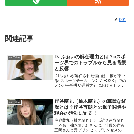
001
関連記事
DJふぉいの解任理由とは？eスポ
YouTuber
ーツ界でのトラブルから見る背景
と反響
DJふぉいが解任された理由は、彼が率い
るeスポーツチーム「NOEZ FOXX」での
メンバー管理や運営方針におけるトラブ
ルが主な要因とされています。ここで
は、具体的な解任理由と、それに伴う影
響について解説します。なぜDJふぉいは
岸谷蘭丸（柚木蘭丸）の華麗な経
YouTuber
解任されたのか...
歴とは？岸谷五朗との親子関係や
現在の活動に迫る！
岸谷蘭丸（柚木蘭丸）とは誰？岸谷蘭丸
（本名：柚木蘭丸）さんは、俳優の岸谷
五朗さんと元プリンセス プリンセスのボ